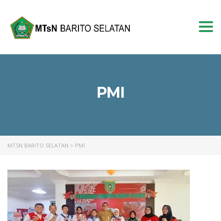
Togg
navi
PMI
MTSN BARITO SELATAN
>
PMI