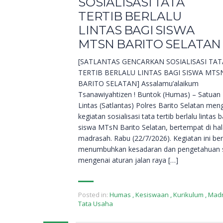
SOSIALISASI TATA
TERTIB BERLALU
LINTAS BAGI SISWA
MTSN BARITO SELATAN
[SATLANTAS GENCARKAN SOSIALISASI TAT
TERTIB BERLALU LINTAS BAGI SISWA MTS
BARITO SELATAN] Assalamu’alaikum
Tsanawiyahtizen ! Buntok (Humas) – Satuan 
Lintas (Satlantas) Polres Barito Selatan men
kegiatan sosialisasi tata tertib berlalu lintas b
siswa MTsN Barito Selatan, bertempat di h
madrasah. Rabu (22/7/2026). Kegiatan ini be
menumbuhkan kesadaran dan pengetahuan 
mengenai aturan jalan raya […]
Posted in:
Humas
,
Kesiswaan
,
Kurikulum
,
Mad
Tata Usaha