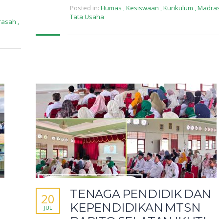
Posted in:
Humas
,
Kesiswaan
,
Kurikulum
,
Madra
Tata Usaha
rasah
,
TENAGA PENDIDIK DAN
20
KEPENDIDIKAN MTSN
JUL