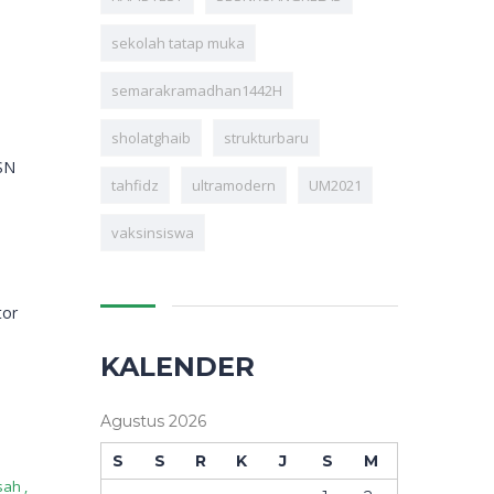
sekolah tatap muka
semarakramadhan1442H
sholatghaib
strukturbaru
SN
tahfidz
ultramodern
UM2021
vaksinsiswa
tor
.
KALENDER
Agustus 2026
S
S
R
K
J
S
M
sah
,