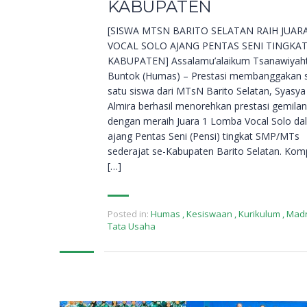
KABUPATEN
[SISWA MTSN BARITO SELATAN RAIH JUARA
VOCAL SOLO AJANG PENTAS SENI TINGKA
KABUPATEN] Assalamu’alaikum Tsanawiyahti
Buntok (Humas) – Prestasi membanggakan 
satu siswa dari MTsN Barito Selatan, Syasya
Almira berhasil menorehkan prestasi gemila
dengan meraih Juara 1 Lomba Vocal Solo da
ajang Pentas Seni (Pensi) tingkat SMP/MTs
sederajat se-Kabupaten Barito Selatan. Komp
[…]
Posted in:
Humas
,
Kesiswaan
,
Kurikulum
,
Mad
Tata Usaha