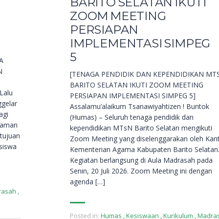
BARITO SELATAN IKUTI
ZOOM MEETING
PERSIAPAN
IMPLEMENTASI SIMPEG
5
A
N
[TENAGA PENDIDIK DAN KEPENDIDIKAN MT
BARITO SELATAN IKUTI ZOOM MEETING
Lalu
PERSIAPAN IMPLEMENTASI SIMPEG 5]
ggelar
Assalamu’alaikum Tsanawiyahtizen ! Buntok
agi
(Humas) – Seluruh tenaga pendidik dan
alaman
kependidikan MTsN Barito Selatan mengikuti
rtujuan
Zoom Meeting yang diselenggarakan oleh Kan
siswa
Kementerian Agama Kabupaten Barito Selatan
Kegiatan berlangsung di Aula Madrasah pada
Senin, 20 Juli 2026. Zoom Meeting ini dengan
agenda […]
rasah
,
Posted in:
Humas
,
Kesiswaan
,
Kurikulum
,
Madra