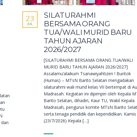
SILATURAHMI
23
BERSAMA ORANG
JUL
TUA/WALI MURID BARU
N
TAHUN AJARAN
2026/2027
[SILATURAHMI BERSAMA ORANG TUA/WALI
MURID BARU TAHUN AJARAN 2026/2027]
Assalamu’alaikum Tsanawiyahtizen ! Buntok
(Humas) – MTsN Barito Selatan mengadakan
silaturahmi wali murid kelas VII bertempat di Au
Madrasah. Kegiatan ini dipimpin oleh Kepala 
latan
Barito Selatan, dihadiri, Kaur TU, Wakil Kepala
ran
Madrasah, pengurus komite MTsN Barito Selat
btu
serta tenaga pendidik dan kependidikan. Kamis
sN
(23/7/2026) Kepala […]
a dan