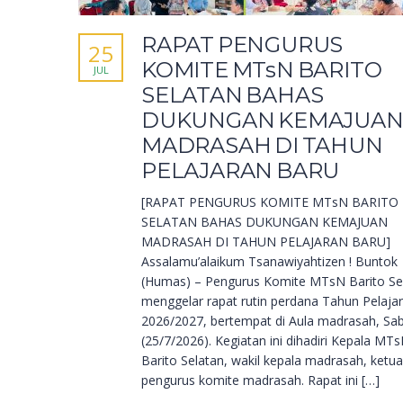
RAPAT PENGURUS
25
KOMITE MTsN BARITO
JUL
SELATAN BAHAS
DUKUNGAN KEMAJUA
MADRASAH DI TAHUN
PELAJARAN BARU
[RAPAT PENGURUS KOMITE MTsN BARITO
SELATAN BAHAS DUKUNGAN KEMAJUAN
MADRASAH DI TAHUN PELAJARAN BARU]
Assalamu’alaikum Tsanawiyahtizen ! Buntok
(Humas) – Pengurus Komite MTsN Barito Se
menggelar rapat rutin perdana Tahun Pelaja
2026/2027, bertempat di Aula madrasah, Sa
(25/7/2026). Kegiatan ini dihadiri Kepala MT
Barito Selatan, wakil kepala madrasah, ketu
pengurus komite madrasah. Rapat ini […]