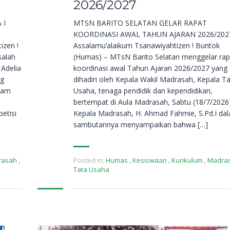
2026/2027
 I
MTSN BARITO SELATAN GELAR RAPAT
T
KOORDINASI AWAL TAHUN AJARAN 2026/202
zen !
Assalamu’alaikum Tsanawiyahtizen ! Buntok
salah
(Humas) – MTsN Barito Selatan menggelar rap
 Adelia
koordinasi awal Tahun Ajaran 2026/2027 yang
ng
dihadiri oleh Kepala Wakil Madrasah, Kepala T
lam
Usaha, tenaga pendidik dan kependidikan,
bertempat di Aula Madrasah, Sabtu (18/7/2026)
etisi
Kepala Madrasah, H. Ahmad Fahmie, S.Pd.I da
sambutannya menyampaikan bahwa […]
rasah
,
Posted in:
Humas
,
Kesiswaan
,
Kurikulum
,
Madra
Tata Usaha