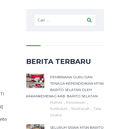
Cari
untuk:
BERITA TERBARU
PEMBINAAN GURU DAN
TENAGA KEPENDIDIKAN MTSN
BARITO SELATAN OLEH
TI
KAKANKEMENAG KAB. BARITO SELATAN
,
,
Humas
Kesiswaan
N]
,
,
Kurikulum
Madrasah
Tata
Usaha
rito
SELURUH SISWA MTsN BARITO