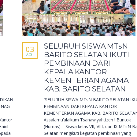
SELURUH SISWA MTsN
03
BARITO SELATAN IKUTI
AGU
PEMBINAAN DARI
KEPALA KANTOR
KEMENTERIAN AGAMA
KAB. BARITO SELATAN
IDIKAN
[SELURUH SISWA MTsN BARITO SELATAN IKU
ENAG
PEMBINAAN DARI KEPALA KANTOR
KEMENTERIAN AGAMA KAB. BARITO SELATA
Kantor
Assalamu’alaikum Tsanawiyahtizen ! Buntok
airil
(Humas) – Siswa kelas VII, VIII, dan IX MTsN Ba
epada
Selatan mengikuti kegiatan pembinaan yang