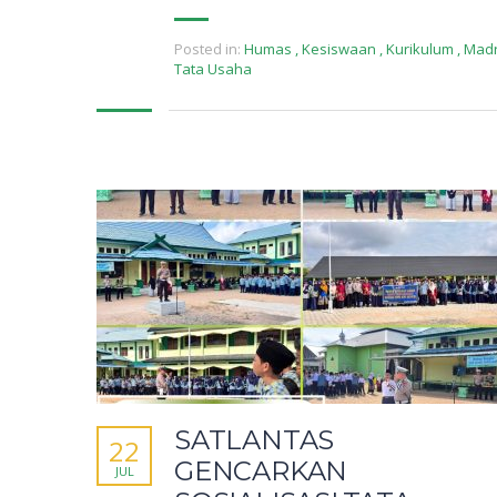
Posted in:
Humas
,
Kesiswaan
,
Kurikulum
,
Mad
Tata Usaha
SATLANTAS
22
GENCARKAN
JUL