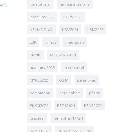
halalbihalal
harigurunasional
sah
,
isrami'raj2022
KOPSI2021
KSINASIONAL
KSM2021
KSM2023
LDK
lomba
madrasah
MANIC
MATSAMA2021
matsama2023
mtsnbarsel
MYRES2021
OSIM
pelantikan
pembinaan
perpisahan
pfizer
PKKM2022
PPDB2021
PPNP2022
prestasi
ramadhan1442H
RAPIDTEST
SBSNRUANGKELAS