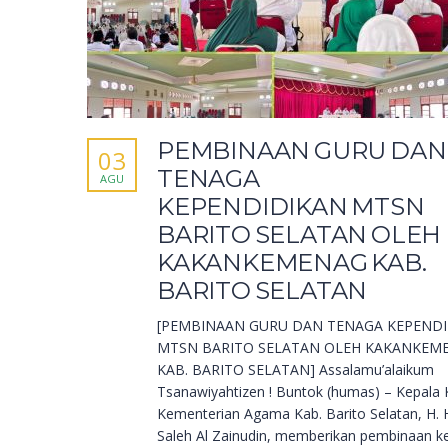
PEMBINAAN GURU DAN
03
TENAGA
AGU
KEPENDIDIKAN MTSN
BARITO SELATAN OLEH
KAKANKEMENAG KAB.
BARITO SELATAN
[PEMBINAAN GURU DAN TENAGA KEPEND
MTSN BARITO SELATAN OLEH KAKANKEM
KAB. BARITO SELATAN] Assalamu’alaikum
Tsanawiyahtizen ! Buntok (humas) – Kepala 
Kementerian Agama Kab. Barito Selatan, H. H
Saleh Al Zainudin, memberikan pembinaan k