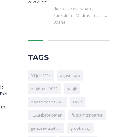
2026/2027
,
,
Humas
Kesiswaan
,
,
Kurikulum
Madrasah
Tata
Usaha
TAGS
31 Juli 2024
agustusan
la
bagirapot2022
banjir
MTsN
classmeeting2021
DWP
an,
FLS2Nkabupaten
futsalmtsnbarsel
genzaeducation
gruphabsy