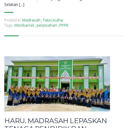
Selatan [...]
Posted in:
Madrasah
,
Tata Usaha
Tags:
mtsnbarsel
,
perpisahan
,
PPPK
HARU. MADRASAH LEPASKAN