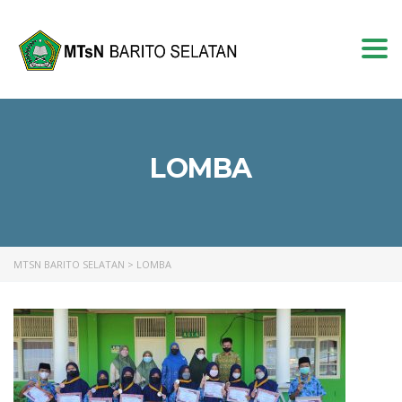
Togg
navi
LOMBA
MTSN BARITO SELATAN
>
LOMBA