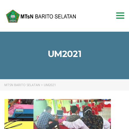
Togg
navi
UM2021
MTSN BARITO SELATAN
>
UM2021