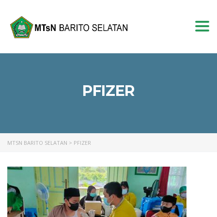
Togg
navi
PFIZER
MTSN BARITO SELATAN
>
PFIZER