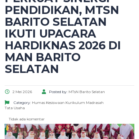
PENDIDIKAN, MTSN
BARITO SELATAN
IKUTI UPACARA
HARDIKNAS 2026 DI
MAN BARITO
SELATAN
2 Mei 2026
Posted by:
MTsN Barito Selatan
Category:
Humas
Kesiswaan
Kurikulum
Madrasah
Tata Usaha
Tidak ada komentar