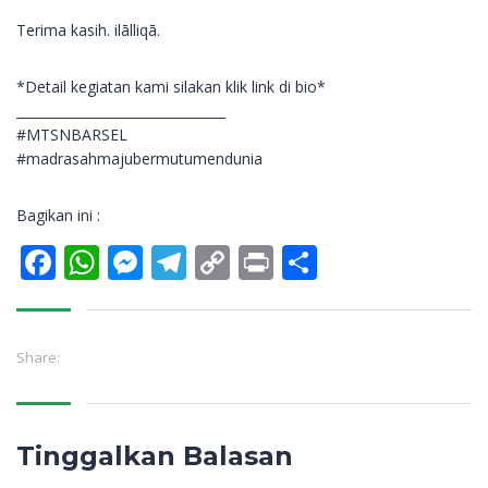
Terima kasih. ilālliqā.
*Detail kegiatan kami silakan klik link di bio*
________________________________
#MTSNBARSEL
#madrasahmajubermutumendunia
Bagikan ini :
Facebook
WhatsApp
Messenger
Telegram
Copy
Print
Share
Link
Share:
Tinggalkan Balasan