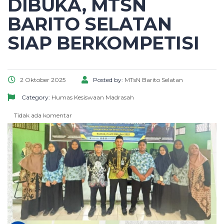
DIBUKA, MTSN
BARITO SELATAN
SIAP BERKOMPETISI
2 Oktober 2025
Posted by:
MTsN Barito Selatan
Category:
Humas
Kesiswaan
Madrasah
Tidak ada komentar