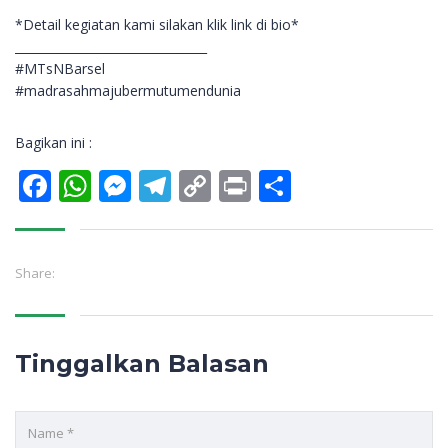
*Detail kegiatan kami silakan klik link di bio*
________________________________
#MTsNBarsel
#madrasahmajubermutumendunia
Bagikan ini :
Facebook
WhatsApp
Messenger
Telegram
Copy
Print
Share
Link
Share:
Tinggalkan Balasan