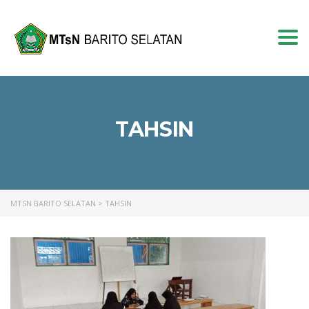
Togg
navi
TAHSIN
MTSN BARITO SELATAN
>
TAHSIN